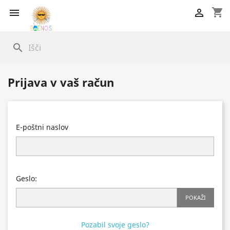
shopping_cart


search
Prijava v vaš račun
E-poštni naslov
Geslo:
POKAŽI
Pozabil svoje geslo?