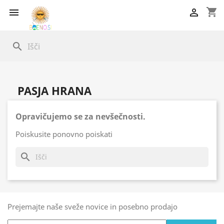
shopping_cart


search
PASJA HRANA
Opravičujemo se za nevšečnosti.
Poiskusite ponovno poiskati
search
Prejemajte naše sveže novice in posebno prodajo